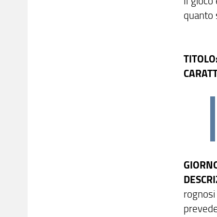
Il gioco
quanto s
TITOLO:
CARATT
GIORNO
DESCRI
rognosi 
prevede