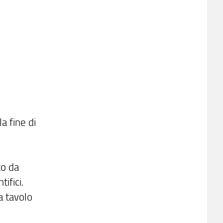
la fine di
to da
ifici.
a tavolo