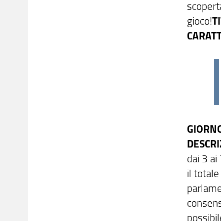
scoperta
gioco!
T
CARATT
GIORNO
DESCRI
dai 3 ai
il total
parlamen
consen
possibil