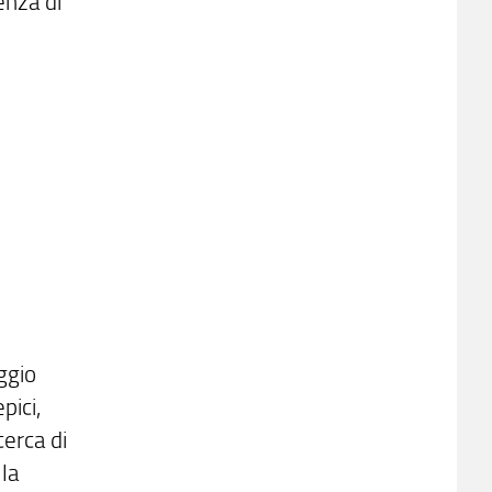
enza di
ggio
pici,
cerca di
la