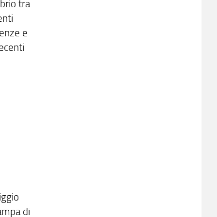
brio tra
enti
renze e
recenti
iggio
tampa di