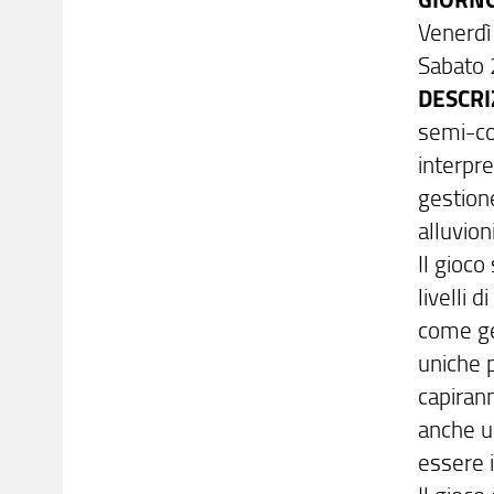
Venerdì
Sabato 
DESCRI
semi-com
interpr
gestione
alluvion
Il gioco
livelli 
come ges
uniche p
capirann
anche un
essere i