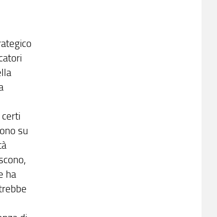
rategico
catori
lla
a
 certi
utono su
tà
iscono,
e ha
otrebbe