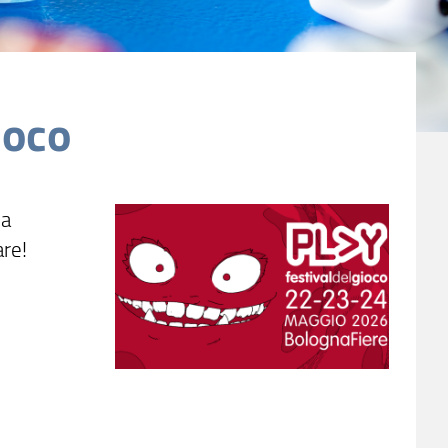
ioco
 a
are!