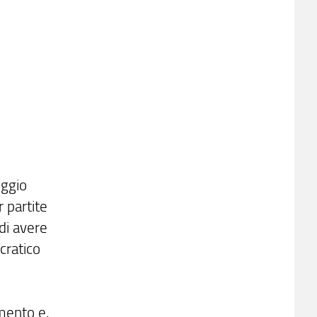
iggio
 partite
 di avere
cratico
amento e,