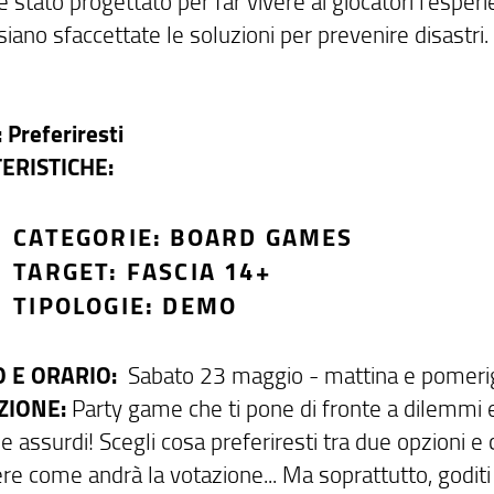
 è stato progettato per far vivere ai giocatori l’esperi
iano sfaccettate le soluzioni per prevenire disastri.
 Preferiresti
ERISTICHE:
CATEGORIE: BOARD GAMES
TARGET: FASCIA 14+
TIPOLOGIE: DEMO
 E ORARIO:
Sabato 23 maggio - mattina e pomeri
ZIONE:
Party game che ti pone di fronte a dilemmi e
e assurdi! Scegli cosa preferiresti tra due opzioni e 
re come andrà la votazione... Ma soprattutto, goditi 