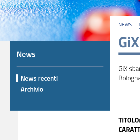
NEWS
GiX
News
GiX sba
Bologna 
News recenti
Archivio
TITOLO
CARATT