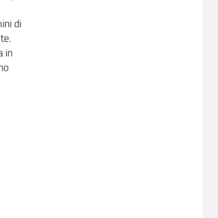
ni di
te.
a in
eno