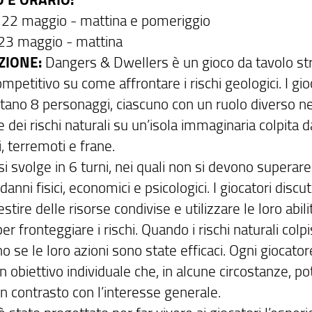
 22 maggio - mattina e pomeriggio
23 maggio - mattina
ZIONE:
Dangers & Dwellers è un gioco da tavolo st
petitivo su come affrontare i rischi geologici. I gio
etano 8 personaggi, ciascuno con un ruolo diverso ne
 dei rischi naturali su un’isola immaginaria colpita d
i, terremoti e frane.
 si svolge in 6 turni, nei quali non si devono superare
di danni fisici, economici e psicologici. I giocatori disc
tire delle risorse condivise e utilizzare le loro abili
er fronteggiare i rischi. Quando i rischi naturali colp
o se le loro azioni sono state efficaci. Ogni giocator
 obiettivo individuale che, in alcune circostanze, p
n contrasto con l’interesse generale.