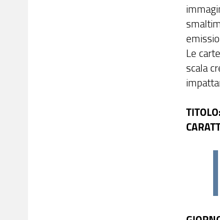
immagini
smaltim
emission
Le carte
scala c
impatta
TITOLO
CARATT
GIORN