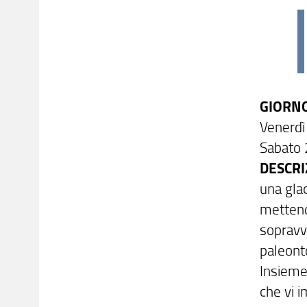
GIORNO
Venerdì
Sabato 
DESCRI
una gla
mettend
sopravv
paleonto
Insieme
che vi 